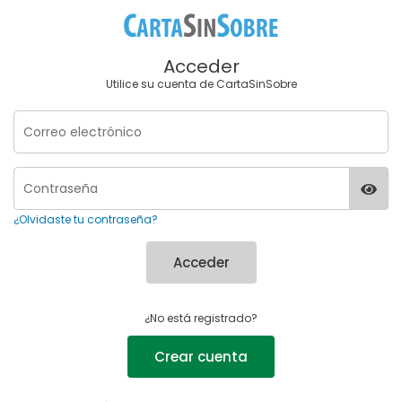
Acceder
Utilice su cuenta de CartaSinSobre
¿Olvidaste tu contraseña?
Acceder
¿No está registrado?
Crear cuenta