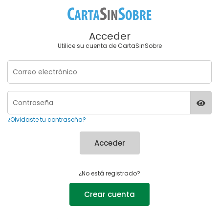
Acceder
Utilice su cuenta de CartaSinSobre
¿Olvidaste tu contraseña?
Acceder
¿No está registrado?
Crear cuenta