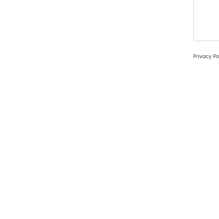
Privacy Po