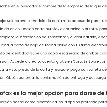
scribe en el buscador el nombre de la empresa de la que d
baja: Selecciona el modelo de carta más adecuado para tu s
o de envío: Decide entre burofax electrónico o burofax post
ompleta la información del remitente y el destinatario, y per
Firma la carta de baja de forma online con tu firma electróni
to de identidad: Sube una copia escaneada de ambas car
 sesión: Accede o crea tu cuenta gratis en CartaSinSobre.com
ca la vista previa de la carta y realiza el pago con tarjeta de
ión: Obtén por email la confirmación de entrega y descarga
rofax es la mejor opción para darse de
 versión postal como electrónica, es la opción preferida para