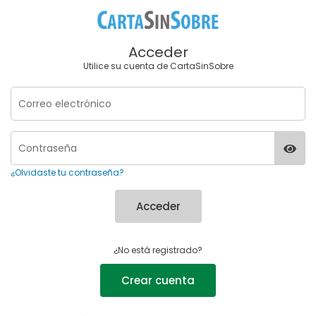
Acceder
Utilice su cuenta de CartaSinSobre
¿Olvidaste tu contraseña?
Acceder
¿No está registrado?
Crear cuenta