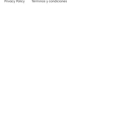
Privacy Policy
Términos y condiciones