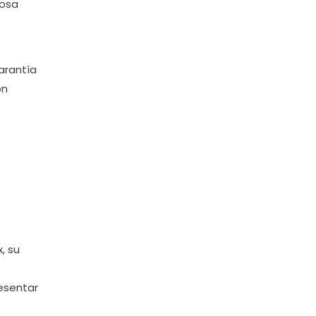
iosa
garantía
on
, su
resentar