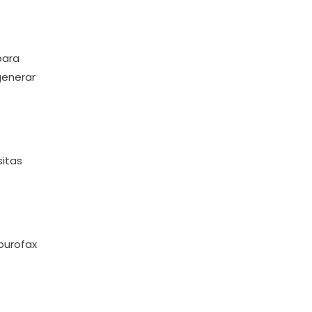
para
generar
sitas
burofax