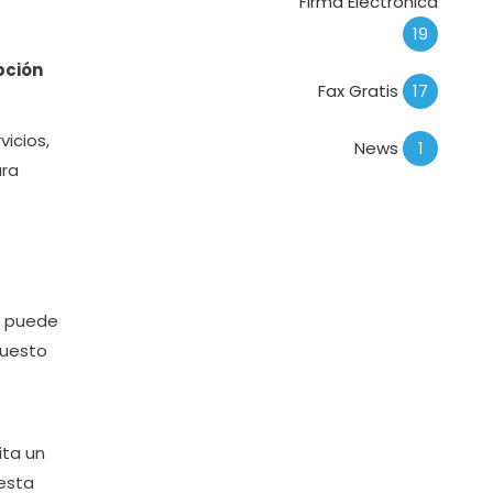
Firma Electrónica
19
pción
Fax Gratis
17
vicios,
News
1
ara
e puede
puesto
ita un
lesta