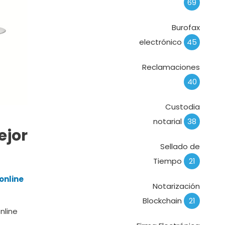
69
Burofax
electrónico
45
Reclamaciones
40
Custodia
notarial
38
ejor
Sellado de
Tiempo
21
online
Notarización
Blockchain
21
nline