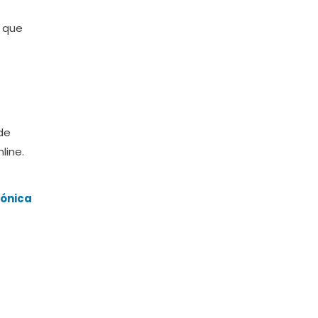
 que
 de
line.
rónica