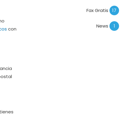
Fax Gratis
17
mo
News
1
cos
con
tancia
postal
 tienes