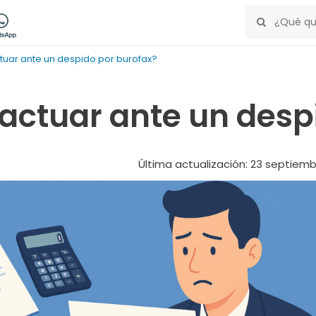
uar ante un despido por burofax?
ctuar ante un despi
Última actualización: 23 septiem