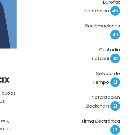
Burofax
electrónico
45
Reclamaciones
40
Custodia
notarial
38
Sellado de
ax
Tiempo
21
, dudas
Notarización
sus
Blockchain
21
tero,
Firma Electrónica
rma de
19