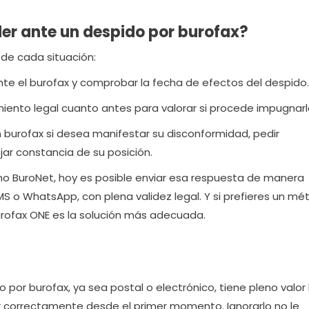
r ante un despido por burofax?
de cada situación:
te el burofax y comprobar la fecha de efectos del despido.
miento legal cuanto antes para valorar si procede impugnarl
burofax si desea manifestar su disconformidad, pedir
jar constancia de su posición.
mo BuroNet, hoy es posible enviar esa respuesta de manera
MS o WhatsApp, con plena validez legal. Y si prefieres un m
Burofax ONE es la solución más adecuada.
or burofax, ya sea postal o electrónico, tiene pleno valor 
 correctamente desde el primer momento. Ignorarlo no le