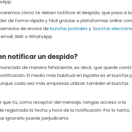
tsApp.
licaremos cómo te deben notificar el despido, que pasa si lo
er de forma rápida y fácil gracias a plataformas online co
servicios de envíos de
burofax postales
y
burofax electróni
 email, SMS o WhatsApp.
 notificar un despido?
omunicado de manera fehaciente, es decir, que quede cons
notificación. El medio más habitual en España es el burofax 
aunque cada vez más empresas utilizan también el burofax
zar que tú, como receptor del mensaje, tengas acceso a la
 registrada la fecha y hora de la notificación. Por lo tanto,
e ignorarlo puede perjudicarte.