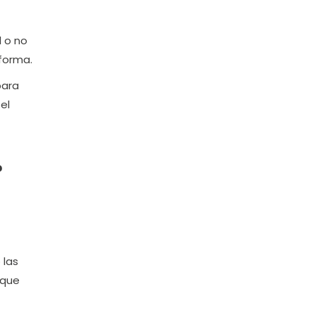
l o no
 forma.
para
el
?
 las
 que