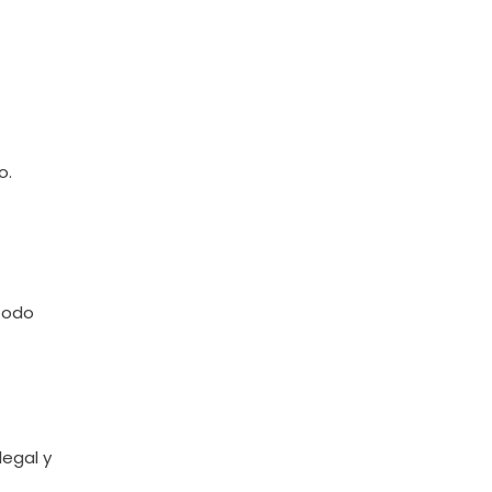
o.
étodo
legal y