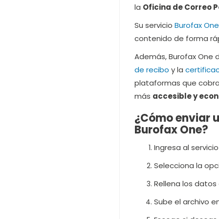
la
Oficina de Correo P
Su servicio
Burofax One
contenido de forma rápi
Además, Burofax One de
de recibo
y la
certifica
plataformas que cobran
más
accesible y eco
¿Cómo enviar un
Burofax One?
Ingresa al servici
Selecciona la op
Rellena los datos 
Sube el archivo e