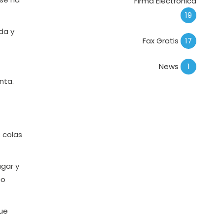
Firma Electrónica
19
da y
Fax Gratis
17
News
1
nta.
s colas
ugar y
co
que