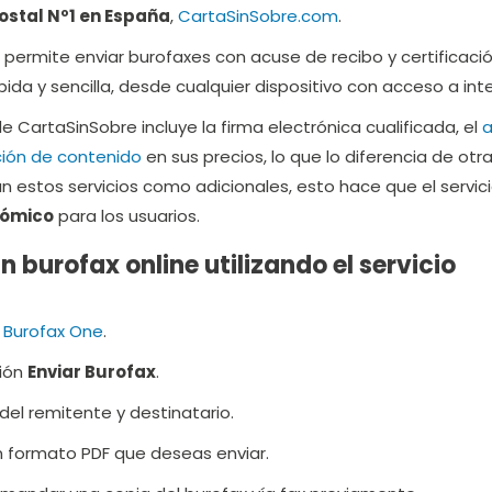
ostal Nº1 en España
,
CartaSinSobre.com
.
permite enviar burofaxes con acuse de recibo y certificaci
da y sencilla, desde cualquier dispositivo con acceso a inte
 CartaSinSobre incluye la firma electrónica cualificada, el
ción de contenido
en sus precios, lo que lo diferencia de otr
 estos servicios como adicionales, esto hace que el servic
nómico
para los usuarios.
 burofax online utilizando el servicio
o
Burofax One
.
ción
Enviar Burofax
.
del remitente y destinatario.
n formato PDF que deseas enviar.