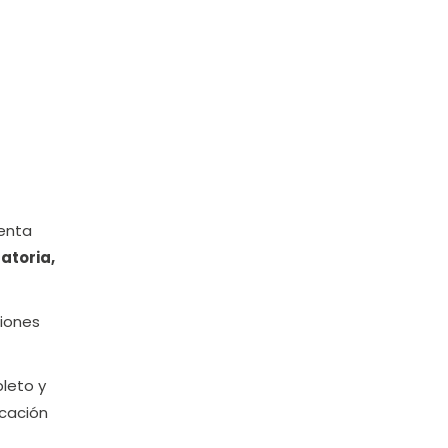
ienta
atoria,
ciones
pleto y
icación