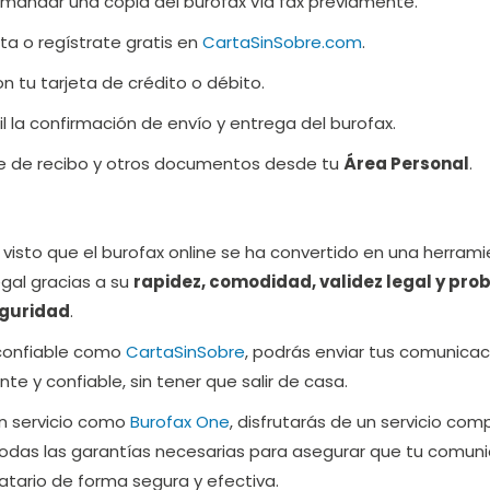
mandar una copia del burofax vía fax previamente.
a o regístrate gratis en
CartaSinSobre.com
.
n tu tarjeta de crédito o débito.
l la confirmación de envío y entrega del burofax.
e de recibo y otros documentos desde tu
Área Personal
.
 visto que el burofax online se ha convertido en una herram
egal gracias a su
rapidez, comodidad, validez legal y prob
eguridad
.
 confiable como
CartaSinSobre
, podrás enviar tus comunica
nte y confiable, sin tener que salir de casa.
un servicio como
Burofax One
, disfrutarás de un servicio com
todas las garantías necesarias para asegurar que tu comun
natario de forma segura y efectiva.