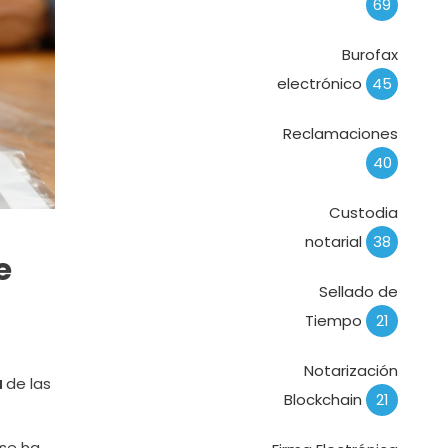
69
Burofax
electrónico
45
Reclamaciones
40
Custodia
notarial
38
e
Sellado de
Tiempo
21
Notarización
a
de las
Blockchain
21
se ha