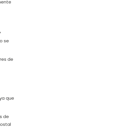
amente
y
o se
ores de
 ya que
es de
postal