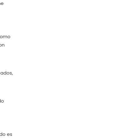
ne
 como
on
zados,
do
ado es