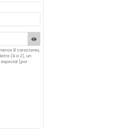
menos 8 caracteres,
etra (A a Z), un
 especial (por