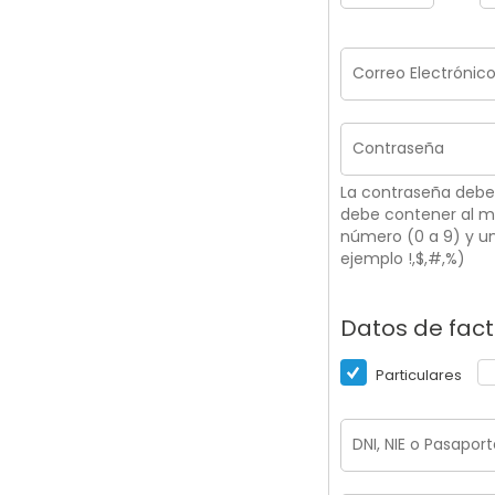
La contraseña debe
debe contener al me
número (0 a 9) y un
ejemplo !,$,#,%)
Datos de fact
Particulares