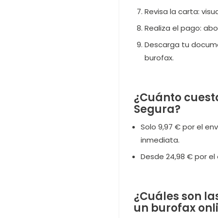
Revisa la carta: visu
Realiza el pago: abo
Descarga tu documen
burofax.
¿Cuánto cuesta
Segura?
Solo 9,97 € por el en
inmediata.
Desde 24,98 € por el 
¿Cuáles son la
un burofax onl