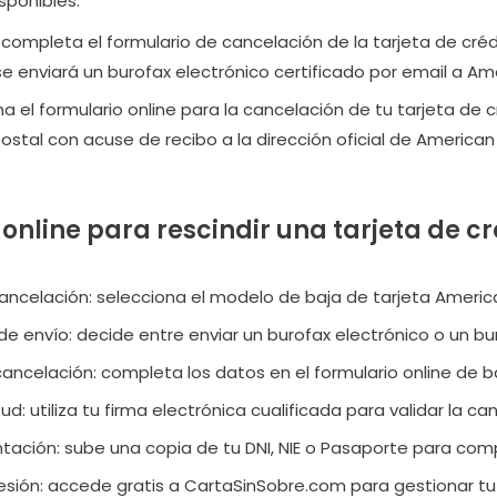
sponibles:
 completa el formulario de cancelación de la tarjeta de cré
enviará un burofax electrónico certificado por email a Ame
ena el formulario online para la cancelación de tu tarjeta 
ostal con acuse de recibo a la dirección oficial de American
online para rescindir una tarjeta de c
cancelación: selecciona el modelo de baja de tarjeta Americ
de envío: decide entre enviar un burofax electrónico o un b
cancelación: completa los datos en el formulario online de b
itud: utiliza tu firma electrónica cualificada para validar la ca
ación: sube una copia de tu DNI, NIE o Pasaporte para comp
sesión: accede gratis a CartaSinSobre.com para gestionar tu 