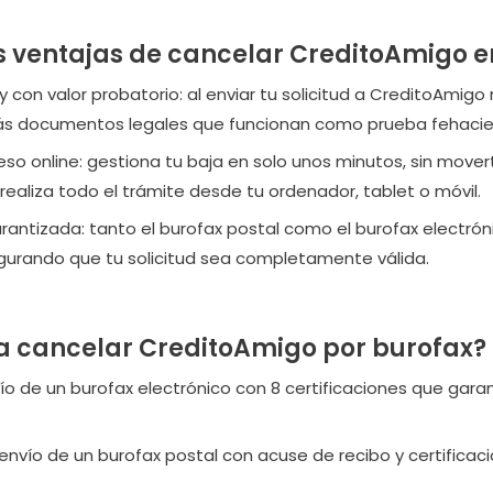
s ventajas de cancelar CreditoAmigo e
con valor probatorio: al enviar tu solicitud a CreditoAmigo
rás documentos legales que funcionan como prueba fehacie
 online: gestiona tu baja en solo unos minutos, sin moverte
 realiza todo el trámite desde tu ordenador, tablet o móvil.
arantizada: tanto el burofax postal como el burofax electrón
egurando que tu solicitud sea completamente válida.
a cancelar CreditoAmigo por burofax?
vío de un burofax electrónico con 8 certificaciones que gara
envío de un burofax postal con acuse de recibo y certificaci