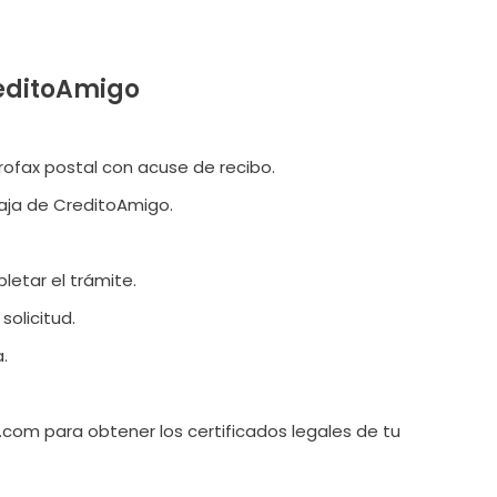
reditoAmigo
urofax postal con acuse de recibo.
baja de CreditoAmigo.
letar el trámite.
solicitud.
.
om para obtener los certificados legales de tu