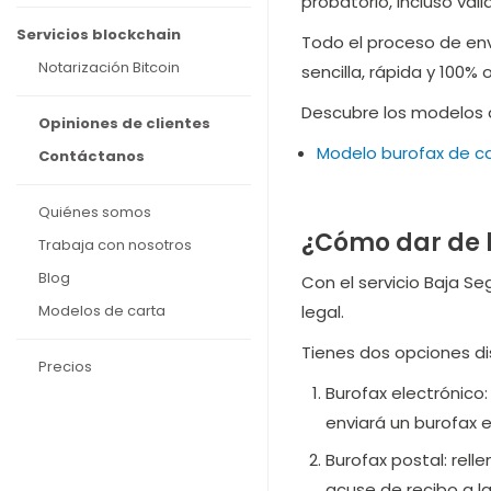
probatorio, incluso váli
Servicios blockchain
Todo el proceso de env
Notarización Bitcoin
sencilla, rápida y 100% 
Descubre los modelos d
Opiniones de clientes
Modelo burofax de c
Contáctanos
Quiénes somos
¿Cómo dar de 
Trabaja con nosotros
Blog
Con el servicio Baja S
Modelos de carta
legal.
Tienes dos opciones di
Precios
Burofax electrónico
enviará un burofax e
Burofax postal: rel
acuse de recibo a la