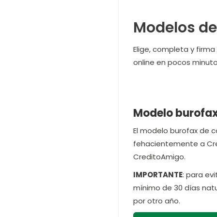
Modelos de
Elige, completa y firm
online en pocos minuto
Modelo burofax
El modelo burofax de ca
fehacientemente a Cred
CreditoAmigo.
IMPORTANTE
: para ev
mínimo de 30 días natu
por otro año.