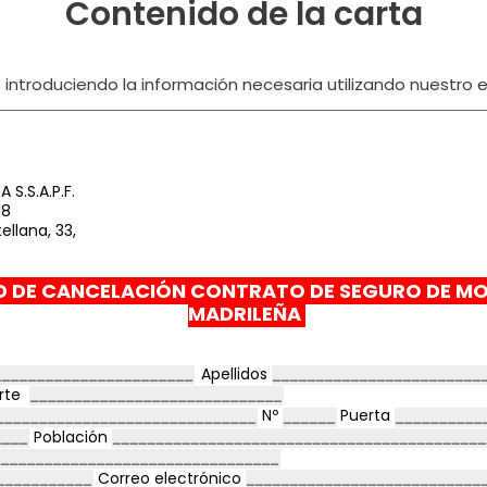
Contenido de la carta
ntroduciendo la información necesaria utilizando nuestro ed
S.S.A.P.F.
18
ellana, 33,
D DE CANCELACIÓN CONTRATO DE SEGURO DE M
MADRILEÑA
Apellidos
orte
Nº
Puerta
Población
Correo electrónico