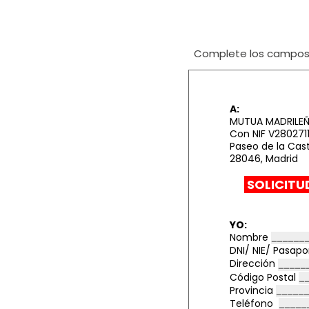
Complete los campos i
A:
MUTUA MADRILEÑA 
Con NIF V280271
Paseo de la Cast
28046, Madrid
SOLICITU
YO:
Nombre
DNI/ NIE/ Pasap
Dirección
Código Postal
Provincia
Teléfono