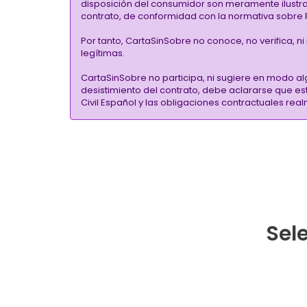
disposición del consumidor son meramente ilustrati
contrato, de conformidad con la normativa sobre P
Por tanto, CartaSinSobre no conoce, no verifica, n
legítimas.
CartaSinSobre no participa, ni sugiere en modo al
desistimiento del contrato, debe aclararse que e
Civil Español y las obligaciones contractuales re
Sele