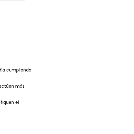
ñía c
umpliendo
efectúen más
fiquen el