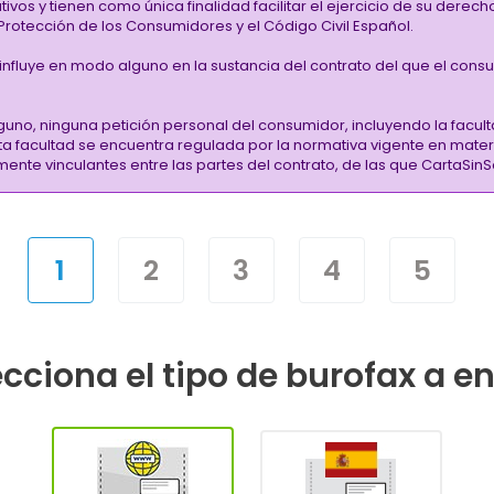
vos y tienen como única finalidad facilitar el ejercicio de su derec
rotección de los Consumidores y el Código Civil Español.
i influye en modo alguno en la sustancia del contrato del que el cons
guno, ninguna petición personal del consumidor, incluyendo la facult
sta facultad se encuentra regulada por la normativa vigente en mate
almente vinculantes entre las partes del contrato, de las que CartaS
1
2
3
4
5
cciona el tipo de burofax a e