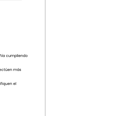
ñía c
umpliendo
efectúen más
fiquen el