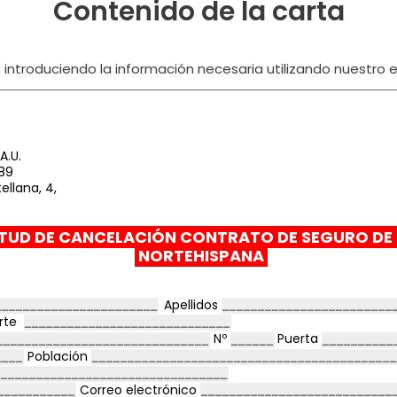
Contenido de la carta
ntroduciendo la información necesaria utilizando nuestro ed
A.U.
89
ellana, 4,
ITUD DE CANCELACIÓN CONTRATO DE SEGURO D
NORTEHISPANA
Apellidos
orte
Nº
Puerta
Población
Correo electrónico