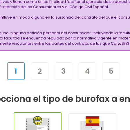
vos y tienen como única finalidad facilitar el ejercicio de su derec
rotección de los Consumidores y el Código Civil Español.
i influye en modo alguno en la sustancia del contrato del que el cons
guno, ninguna petición personal del consumidor, incluyendo la facult
sta facultad se encuentra regulada por la normativa vigente en mate
almente vinculantes entre las partes del contrato, de las que CartaS
1
2
3
4
5
cciona el tipo de burofax a e