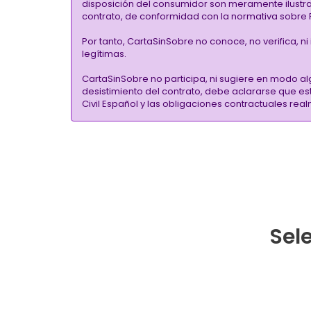
disposición del consumidor son meramente ilustrati
contrato, de conformidad con la normativa sobre P
Por tanto, CartaSinSobre no conoce, no verifica, n
legítimas.
CartaSinSobre no participa, ni sugiere en modo al
desistimiento del contrato, debe aclararse que e
Civil Español y las obligaciones contractuales re
Sele