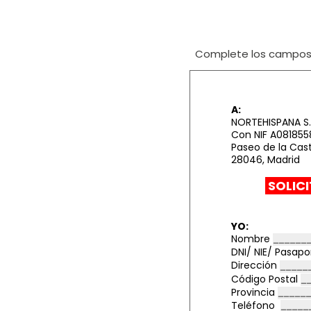
Complete los campos i
A:
NORTEHISPANA S.
Con NIF A081855
Paseo de la Cast
28046, Madrid
SOLIC
YO:
Nombre
DNI/ NIE/ Pasap
Dirección
Código Postal
Provincia
Teléfono