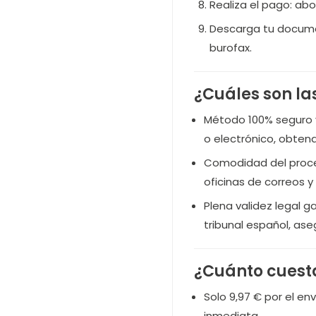
Realiza el pago: abo
Descarga tu documen
burofax.
¿Cuáles son la
Método 100% seguro y 
o electrónico, obte
Comodidad del proceso
oficinas de correos y
Plena validez legal g
tribunal español, as
¿Cuánto cuesta
Solo 9,97 € por el en
inmediata.