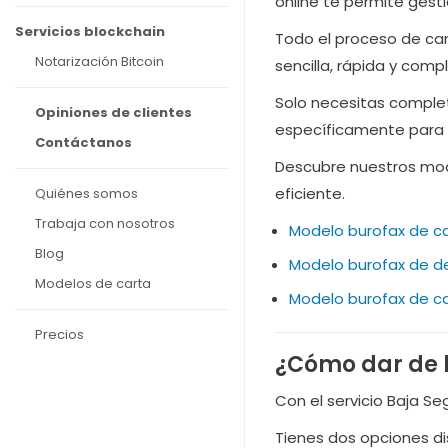
online te permite gesti
Servicios blockchain
Todo el proceso de can
Notarización Bitcoin
sencilla, rápida y comp
Solo necesitas complet
Opiniones de clientes
específicamente para a
Contáctanos
Descubre nuestros mode
eficiente.
Quiénes somos
Trabaja con nosotros
Modelo burofax de ca
Blog
Modelo burofax de de
Modelos de carta
Modelo burofax de ca
Precios
¿Cómo dar de b
Con el servicio Baja Se
Tienes dos opciones di