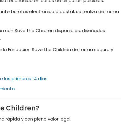
cluso reconocido en casos de disputas judiciales.
nte burofax electrónico o postal, se realiza de forma
ón con Save the Children disponibles, diseñados
.
 la Fundación Save the Children de forma segura y
e los primeros 14 días
imiento
e Children?
a rápida y con pleno valor legal.