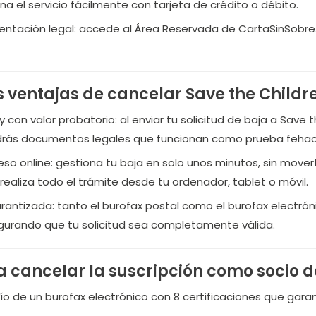
na el servicio fácilmente con tarjeta de crédito o débito.
tación legal: accede al Área Reservada de CartaSinSobre.c
s ventajas de cancelar Save the Childr
con valor probatorio: al enviar tu solicitud de baja a Save 
ndrás documentos legales que funcionan como prueba fehac
 online: gestiona tu baja en solo unos minutos, sin moverte
 realiza todo el trámite desde tu ordenador, tablet o móvil.
arantizada: tanto el burofax postal como el burofax electrón
egurando que tu solicitud sea completamente válida.
 cancelar la suscripción como socio d
vío de un burofax electrónico con 8 certificaciones que gara