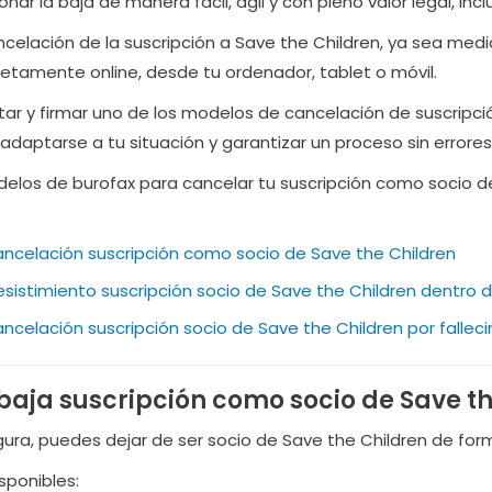
onar la baja de manera fácil, ágil y con pleno valor legal, in
celación de la suscripción a Save the Children, ya sea media
letamente online, desde tu ordenador, tablet o móvil.
ar y firmar uno de los modelos de cancelación de suscripci
daptarse a tu situación y garantizar un proceso sin errores
los de burofax para cancelar tu suscripción como socio de
ncelación suscripción como socio de Save the Children
sistimiento suscripción socio de Save the Children dentro d
ncelación suscripción socio de Save the Children por fallec
aja suscripción como socio de Save th
gura, puedes dejar de ser socio de Save the Children de form
sponibles: