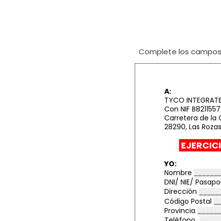
Complete los campos i
A:
TYCO INTEGRATED
Con NIF B821155
Carretera de la 
28290, Las Rozas
EJERCIC
YO:
Nombre
DNI/ NIE/ Pasap
Dirección
Código Postal
Provincia
Teléfono