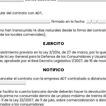
tular del contrato con ADT,
, firmado en la fecha
o han transcurrido 14 días naturales desde la firma del contrat
 de los locales comerciales),
EJERCITO
sistimiento previsto en la Ley 3/2014, de 27 de marzo, por la que
de la Ley General para la Defensa de los Consumidores y Usuario
 aprobado por el Real Decreto Legislativo 1/2007, de 16 de nov
NOTIFICO
cancelar el contrato con la empresa ADT contratado a distancia
e facilito la cuenta bancaria donde deberán hacer la devolución
 la prima no consumida dentro de un plazo máximo de treinta dí
 11 de la Ley 22/2007, de 11 de julio, sobre comercialización a dis
inados a los consumidores: