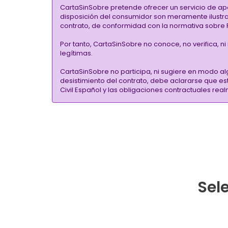
CartaSinSobre pretende ofrecer un servicio de ap
disposición del consumidor son meramente ilustrati
contrato, de conformidad con la normativa sobre P
Por tanto, CartaSinSobre no conoce, no verifica, n
legítimas.
CartaSinSobre no participa, ni sugiere en modo al
desistimiento del contrato, debe aclararse que e
Civil Español y las obligaciones contractuales re
Sele