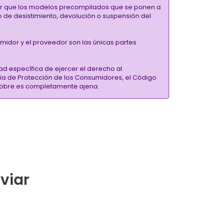
alar que los modelos precompilados que se ponen a
ho de desistimiento, devolución o suspensión del
umidor y el proveedor son las únicas partes
ad específica de ejercer el derecho al
ria de Protección de los Consumidores, el Código
inSobre es completamente ajena.
nviar