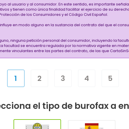
oyo al usuario y al consumidor. En este sentido, es importante señ
vos y tienen como única finalidad facilitar el ejercicio de su derec
rotección de los Consumidores y el Código Civil Español.
i influye en modo alguno en la sustancia del contrato del que el cons
guno, ninguna petición personal del consumidor, incluyendo la facult
sta facultad se encuentra regulada por la normativa vigente en mate
almente vinculantes entre las partes del contrato, de las que CartaS
1
2
3
4
5
cciona el tipo de burofax a e