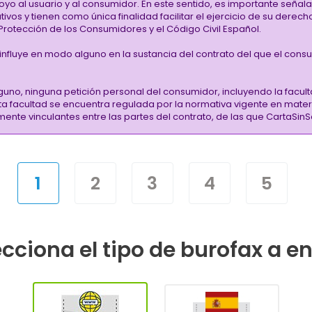
oyo al usuario y al consumidor. En este sentido, es importante señ
vos y tienen como única finalidad facilitar el ejercicio de su derec
rotección de los Consumidores y el Código Civil Español.
i influye en modo alguno en la sustancia del contrato del que el cons
guno, ninguna petición personal del consumidor, incluyendo la facult
sta facultad se encuentra regulada por la normativa vigente en mate
almente vinculantes entre las partes del contrato, de las que CartaS
1
2
3
4
5
cciona el tipo de burofax a e