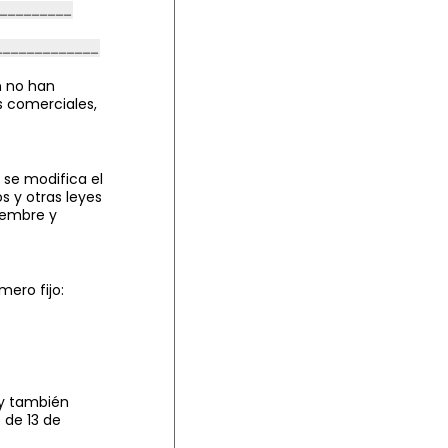
n no han
es comerciales,
 se modifica el
s y otras leyes
iembre y
mero fijo:
 y también
 de 13 de