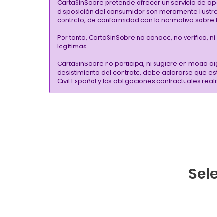
CartaSinSobre pretende ofrecer un servicio de ap
disposición del consumidor son meramente ilustrati
contrato, de conformidad con la normativa sobre P
Por tanto, CartaSinSobre no conoce, no verifica, n
legítimas.
CartaSinSobre no participa, ni sugiere en modo al
desistimiento del contrato, debe aclararse que e
Civil Español y las obligaciones contractuales re
Sele