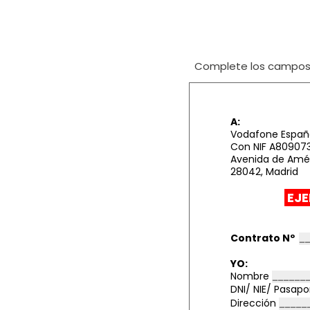
Complete los campos i
A:
Vodafone España
Con NIF A80907
Avenida de Améri
28042, Madrid
EJE
Contrato Nº
YO:
Nombre
DNI/ NIE/ Pasap
Dirección