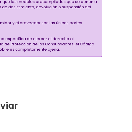
alar que los modelos precompilados que se ponen a
ho de desistimiento, devolución o suspensión del
umidor y el proveedor son las únicas partes
ad específica de ejercer el derecho al
ria de Protección de los Consumidores, el Código
inSobre es completamente ajena.
nviar