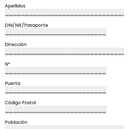
Apellidos
DNI/NIE/Pasaporte
Dirección
Nº
Puerta
Código Postal
Población