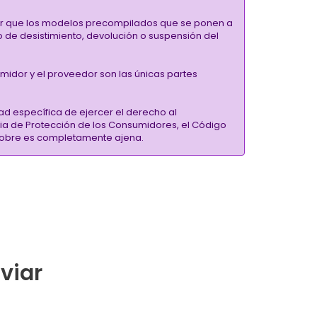
alar que los modelos precompilados que se ponen a
ho de desistimiento, devolución o suspensión del
umidor y el proveedor son las únicas partes
ad específica de ejercer el derecho al
ria de Protección de los Consumidores, el Código
inSobre es completamente ajena.
nviar