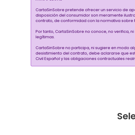
CartaSinSobre pretende ofrecer un servicio de ap
disposición del consumidor son meramente ilustrati
contrato, de conformidad con la normativa sobre P
Por tanto, CartaSinSobre no conoce, no verifica, n
legítimas.
CartaSinSobre no participa, ni sugiere en modo al
desistimiento del contrato, debe aclararse que e
Civil Español y las obligaciones contractuales re
Sele