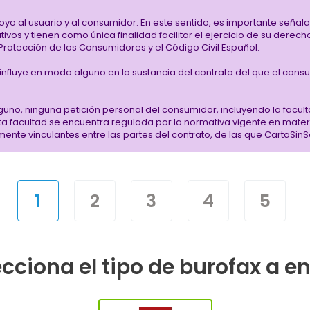
oyo al usuario y al consumidor. En este sentido, es importante señ
vos y tienen como única finalidad facilitar el ejercicio de su derec
rotección de los Consumidores y el Código Civil Español.
i influye en modo alguno en la sustancia del contrato del que el cons
guno, ninguna petición personal del consumidor, incluyendo la facult
sta facultad se encuentra regulada por la normativa vigente en mate
almente vinculantes entre las partes del contrato, de las que CartaS
1
2
3
4
5
cciona el tipo de burofax a e