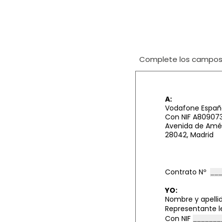
Complete los campos i
A:
Vodafone España
Con NIF A80907
Avenida de Améri
28042, Madrid
Contrato Nº
YO:
Nombre y apelli
Representante l
Con NIF