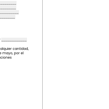
º
lquier cantidad,
e mayo, por el
aciones