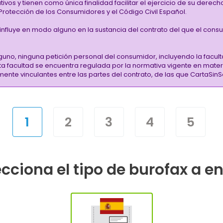
vos y tienen como única finalidad facilitar el ejercicio de su derec
rotección de los Consumidores y el Código Civil Español.
i influye en modo alguno en la sustancia del contrato del que el cons
guno, ninguna petición personal del consumidor, incluyendo la facult
sta facultad se encuentra regulada por la normativa vigente en mate
almente vinculantes entre las partes del contrato, de las que CartaS
1
2
3
4
5
cciona el tipo de burofax a e