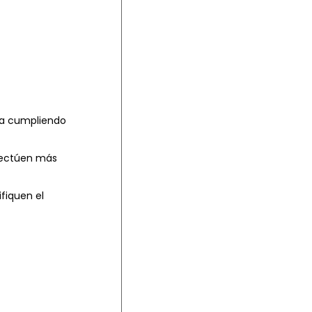
a c
umpliendo
efectúen más
fiquen el