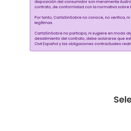
disposición del consumidor son meramente ilustrati
contrato, de conformidad con la normativa sobre P
Por tanto, CartaSinSobre no conoce, no verifica, n
legítimas.
CartaSinSobre no participa, ni sugiere en modo al
desistimiento del contrato, debe aclararse que e
Civil Español y las obligaciones contractuales re
Sele