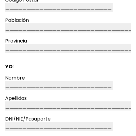
Población
Provincia
YO:
Nombre
Apellidos
DNI/NIE/Pasaporte