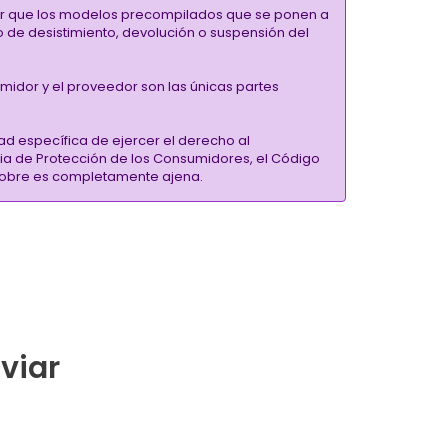
alar que los modelos precompilados que se ponen a
ho de desistimiento, devolución o suspensión del
umidor y el proveedor son las únicas partes
ad específica de ejercer el derecho al
ria de Protección de los Consumidores, el Código
inSobre es completamente ajena.
nviar