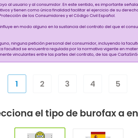
oyo al usuario y al consumidor. En este sentido, es importante señ
vos y tienen como única finalidad facilitar el ejercicio de su derec
rotección de los Consumidores y el Código Civil Español.
i influye en modo alguno en la sustancia del contrato del que el cons
guno, ninguna petición personal del consumidor, incluyendo la facult
sta facultad se encuentra regulada por la normativa vigente en mate
almente vinculantes entre las partes del contrato, de las que CartaS
1
2
3
4
5
cciona el tipo de burofax a e