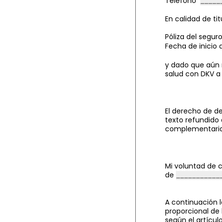
Teléfono
En calidad de ti
Póliza del segur
Fecha de inicio 
y dado que aún n
salud con DKV a 
El derecho de de
texto refundido 
complementarias,
Mi voluntad de c
de
A continuación l
proporcional de
según el artículo