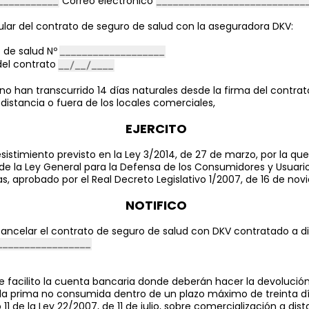
Correo electrónico
tular del contrato de seguro de salud
con la aseguradora DKV
:
o de salud Nº
del contrato
o han transcurrido 14 días naturales desde la firma del contra
distancia o fuera de los locales comerciales,
EJERCITO
sistimiento previsto en la Ley 3/2014, de 27 de marzo, por la que
de la Ley General para la Defensa de los Consumidores y Usuario
 aprobado por el Real Decreto Legislativo 1/2007, de 16 de nov
NOTIFICO
ancelar el contrato de seguro de salud con DKV contratado a di
e facilito la cuenta bancaria donde deberán hacer la devolución
 la prima no consumida dentro de un plazo máximo de treinta dí
 11 de la Ley 22/2007, de 11 de julio, sobre comercialización a dis