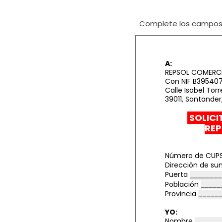
Complete los campos i
A:
REPSOL COMERCIA
Con NIF
B39540
Calle Isabel Torre
39011, Santander
SOLICI
RE
Número de CU
Dirección de su
Puerta
Población
Provincia
YO:
Nombre