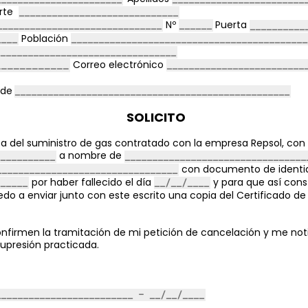
orte
Nº
Puerta
Población
Correo electrónico
 de
SOLICITO
ta del suministro de gas contratado con la empresa Repsol
,
con 
a nombre de
con documento de identi
por haber fallecido el día
y
para que así cons
do a enviar junto con este escrito una copia del Certificado de
nfirmen la tramitación de mi petición de cancelación y me noti
supresión practicada.