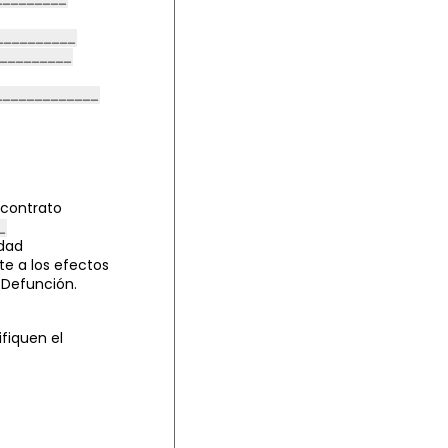
contrato
dad
te a los efectos
 Defunción.
fiquen el