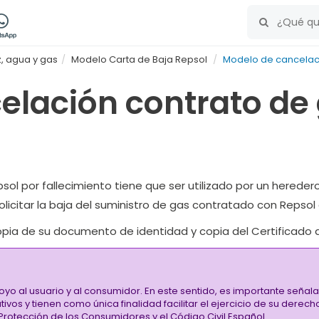
, agua y gas
Modelo Carta de Baja Repsol
Modelo de cancelaci
elación contrato de 
ol por fallecimiento
tiene que ser utilizado por un heredero
olicitar la baja del suministro de gas contratado con Repsol
opia de su documento de identidad y copia del Certificado d
oyo al usuario y al consumidor. En este sentido, es importante señ
vos y tienen como única finalidad facilitar el ejercicio de su derec
rotección de los Consumidores y el Código Civil Español.