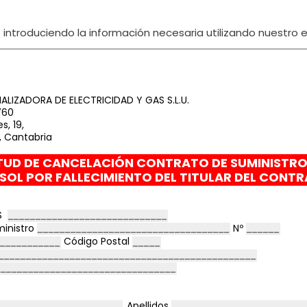
ntroduciendo la información necesaria utilizando nuestro ed
LIZADORA DE ELECTRICIDAD Y GAS S.L.U.
760
s, 19,
, Cantabria
TUD DE CANCELACIÓN CONTRATO DE SUMINISTRO
PSOL
POR FALLECIMIENTO DEL TITULAR DEL CONT
PS
ministro
Nº
Código Postal
Apellidos