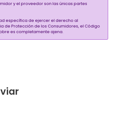
umidor y el proveedor son las únicas partes
ad específica de ejercer el derecho al
ria de Protección de los Consumidores, el Código
inSobre es completamente ajena.
nviar