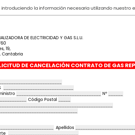
ntroduciendo la información necesaria utilizando nuestro ed
LIZADORA DE ELECTRICIDAD Y GAS S.L.U.
760
s, 19,
, Cantabria
ICITUD DE CANCELACIÓN CONTRATO DE GAS RE
PS
ministro
Nº
Código Postal
Apellidos
orte