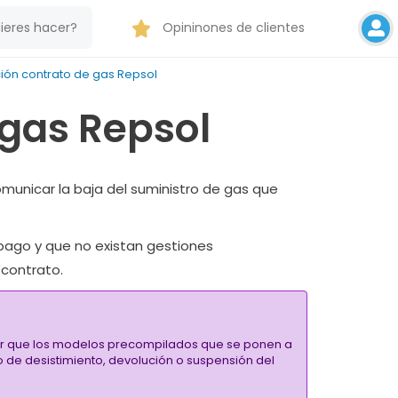
Opininones de clientes
ón contrato de gas Repsol
 gas Repsol
comunicar la baja del suministro de gas que
 pago
y
que
no existan gestiones
 contrato.
alar que los modelos precompilados que se ponen a
ho de desistimiento, devolución o suspensión del