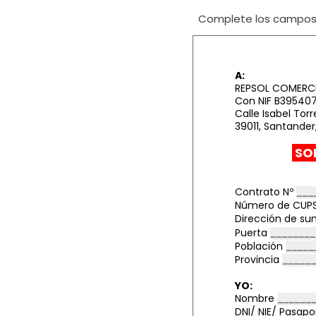
Complete los campos i
A:
REPSOL COMERCIA
Con NIF
B39540
Calle Isabel Torre
39011, Santander
SOL
Contrato Nº
Número de CU
Dirección de su
Puerta
Población
Provincia
YO:
Nombre
DNI/ NIE/ Pasap