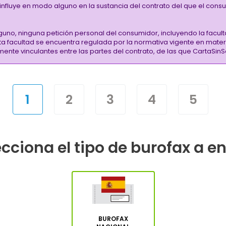
i influye en modo alguno en la sustancia del contrato del que el cons
guno, ninguna petición personal del consumidor, incluyendo la facult
sta facultad se encuentra regulada por la normativa vigente en mate
almente vinculantes entre las partes del contrato, de las que CartaS
1
2
3
4
5
cciona el tipo de burofax a e
BUROFAX