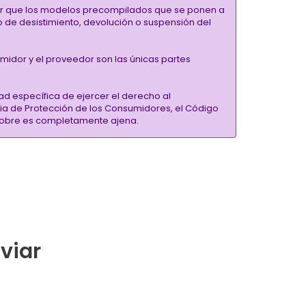
alar que los modelos precompilados que se ponen a
ho de desistimiento, devolución o suspensión del
umidor y el proveedor son las únicas partes
ad específica de ejercer el derecho al
ria de Protección de los Consumidores, el Código
inSobre es completamente ajena.
nviar