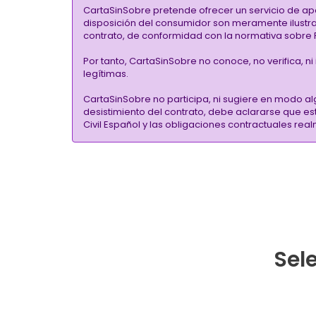
CartaSinSobre pretende ofrecer un servicio de ap
disposición del consumidor son meramente ilustrati
contrato, de conformidad con la normativa sobre P
Por tanto, CartaSinSobre no conoce, no verifica, n
legítimas.
CartaSinSobre no participa, ni sugiere en modo al
desistimiento del contrato, debe aclararse que e
Civil Español y las obligaciones contractuales re
Sele