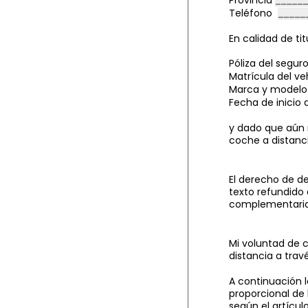
Teléfono
En calidad de ti
Póliza del segur
Matrícula del
ve
Marca y modelo 
Fecha de inicio 
y dado que aún n
coche a distanci
El derecho de de
texto refundido 
complementarias,
Mi voluntad de 
distancia a trav
A continuación l
proporcional de
según el artículo