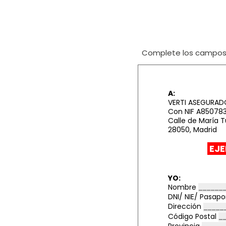
Complete los campos i
A:
VERTI ASEGURAD
Con NIF A850783
Calle de María Tu
28050, Madrid
EJE
YO:
Nombre
DNI/ NIE/ Pasap
Dirección
Código Postal
Provincia