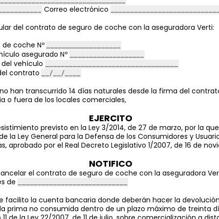
Correo electrónico
tular del contrato de seguro de coche
con la aseguradora
Verti:
o de coche Nº
hículo asegurado Nº
del vehículo
del contrato
o han transcurrido 14 días naturales desde la firma del contra
a o fuera de los locales comerciales,
EJERCITO
sistimiento previsto en la Ley 3/2014, de 27 de marzo, por la que
de la Ley General para la Defensa de los Consumidores y Usuario
 aprobado por el Real Decreto Legislativo 1/2007, de 16 de nov
NOTIFICO
cancelar el contrato de seguro de coche con la aseguradora Ver
és de
e facilito la cuenta bancaria donde deberán hacer la devolución
 la prima no consumida dentro de un plazo máximo de treinta dí
 11 de la Ley 22/2007, de 11 de julio, sobre comercialización a dis