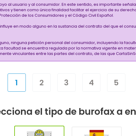
oyo al usuario y al consumidor. En este sentido, es importante señ
vos y tienen como única finalidad facilitar el ejercicio de su derec
rotección de los Consumidores y el Código Civil Español.
i influye en modo alguno en la sustancia del contrato del que el cons
guno, ninguna petición personal del consumidor, incluyendo la facult
sta facultad se encuentra regulada por la normativa vigente en mate
almente vinculantes entre las partes del contrato, de las que CartaS
1
2
3
4
5
cciona el tipo de burofax a e