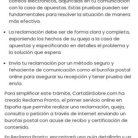
correos electrónicos, adjúntalas en tu comunicación
con la casa de apuestas. Estas pruebas pueden ser
fundamentales para resolver la situación de manera
más efectiva.
La reclamación debe ser de forma clara y completa,
exponiendo los hechos de su queja a la casa de
apuestas y especificando en detalles el problema y
la solución que espera.
Envía tu reclamación por un método seguro y
fehaciente de comunicación como el burofax postal
online para asegurar su recepción y tener prueba del
envío.
Para simplificar este trámite, CartaSinSobre.com ha
creado Reclama Pronto, el primer servicio online en
España que permite realizar una reclamación, queja,
consulta o petición a través de internet enviando un
burofax postal con acuse de recibo y certificación de
contenido.
En Reclama Pronto, encontrará una guía detallada y un