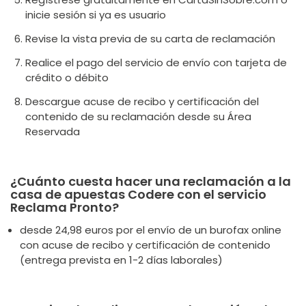
inicie sesión si ya es usuario
Revise la vista previa de su carta de reclamación
Realice el pago del servicio de envío con tarjeta de
crédito o débito
Descargue acuse de recibo y certificación del
contenido de su reclamación desde su Área
Reservada
¿Cuánto cuesta hacer una reclamación a la
casa de apuestas Codere con el servicio
Reclama Pronto?
desde 24,98 euros por el envío de un burofax online
con acuse de recibo y certificación de contenido
(entrega prevista en 1-2 días laborales)