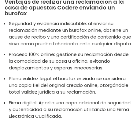
Ventajas de realizar una reclamación a la
casa de apuestas Codere enviando un
burofax
Seguridad y evidencia indiscutible: al enviar su
reclamación mediante un burofax online, obtiene un
acuse de recibo y una certificación de contenido que
sirve como prueba fehaciente ante cualquier disputa.
Proceso 100% online: gestione su reclamación desde
la comodidad de su casa u oficina, evitando
desplazamientos y esperas innecesarias.
Plena validez legal: el burofax enviado se considera
una copia fiel del original creado online, otorgándole
total validez jurídica a su reclamación.
Firma digital: Aporta una capa adicional de seguridad
y autenticidad a su reclamación utilizando una Firma
Electrónica Cualificada.