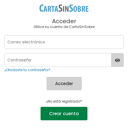
Acceder
Utilice su cuenta de CartaSinSobre
¿Olvidaste tu contraseña?
Acceder
¿No está registrado?
Crear cuenta