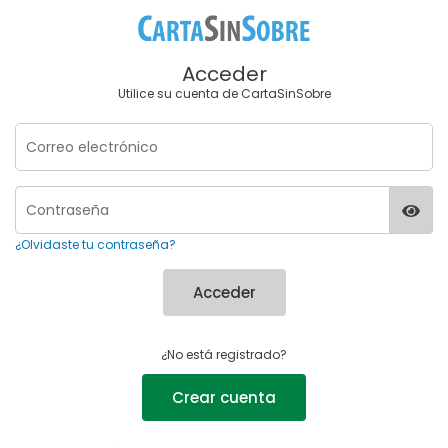
Acceder
Utilice su cuenta de CartaSinSobre
¿Olvidaste tu contraseña?
Acceder
¿No está registrado?
Crear cuenta