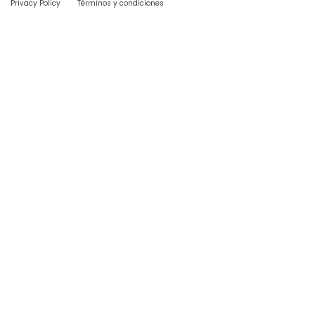
Privacy Policy
Términos y condiciones