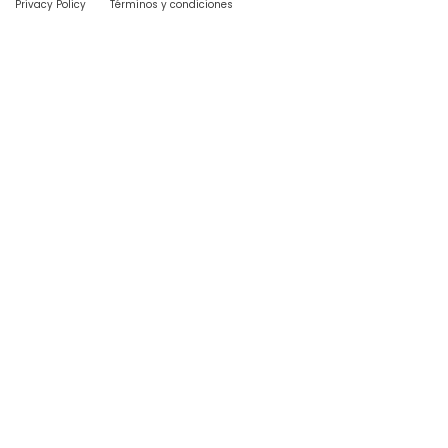
Privacy Policy
Términos y condiciones