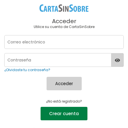
Acceder
Utilice su cuenta de CartaSinSobre
¿Olvidaste tu contraseña?
Acceder
¿No está registrado?
Crear cuenta