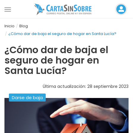
Toggle
navigation
Inicio
Blog
¿Cómo dar de baja el seguro de hogar en Santa Lucía?
¿Cómo dar de baja el
seguro de hogar en
Santa Lucía?
Última actualización: 28 septiembre 2023
Darse de baja