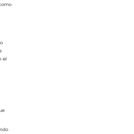
a como
mo
s
 el
que
endo