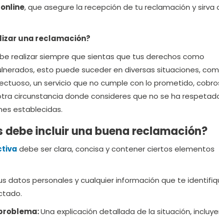
online
, que asegure la recepción de tu reclamación y sirv
lizar una reclamación?
be realizar siempre que sientas que tus derechos como
ulnerados, esto puede suceder en diversas situaciones, co
fectuoso, un servicio que no cumple con lo prometido, cobro
 otra circunstancia donde consideres que no se ha respetado
nes establecidas.
 debe incluir una buena reclamación?
tiva
debe ser clara, concisa y contener ciertos elementos
us datos personales y cualquier información que te identifi
ctado.
 problema:
Una explicación detallada de la situación, incluy