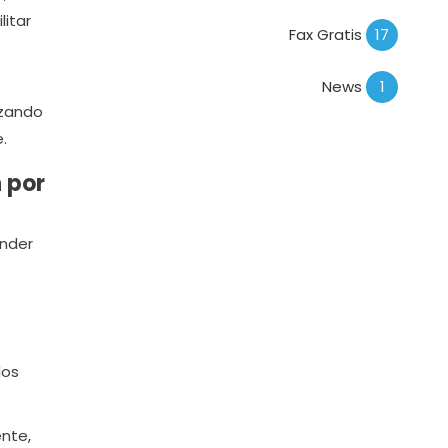
litar
Fax Gratis
17
News
1
izando
e.
 por
ender
los
nte,