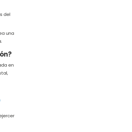
s del
ea una
.
ión?
ada en
tal,
n
ejercer