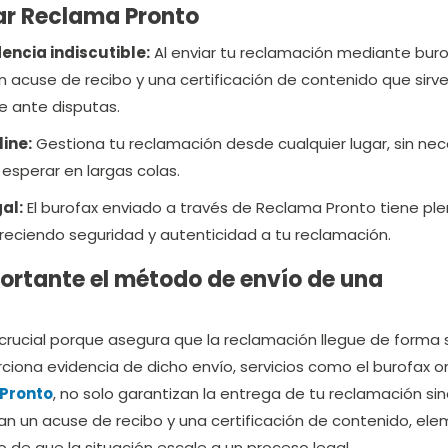
ar Reclama Pronto
encia indiscutible:
Al enviar tu reclamación mediante bur
un acuse de recibo y una certificación de contenido que sir
e ante disputas.
ine:
Gestiona tu reclamación desde cualquier lugar, sin ne
 esperar en largas colas.
al:
El burofax enviado a través de Reclama Pronto tiene pl
ofreciendo seguridad y autenticidad a tu reclamación.
portante el método de envío de una
crucial porque asegura que la reclamación llegue de forma
rciona evidencia de dicho envío, servicios como el burofax on
Pronto
, no solo garantizan la entrega de tu reclamación si
n un acuse de recibo y una certificación de contenido, el
de que la situación escale a un proceso legal.