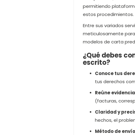
permitiendo platafor
estos procedimientos.
Entre sus variados serv
meticulosamente para a
modelos de carta predis
¿Qué debes con
escrito?
Conoce tus dere
tus derechos com
Reúne evidencia
(facturas, corres
Claridad y preci
hechos, el proble
Método de envío