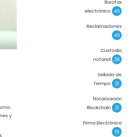
Burofax
electrónico
45
Reclamaciones
40
Custodia
notarial
38
Sellado de
Tiempo
21
Notarización
 como
Blockchain
21
nes y
Firma Electrónica
19
,