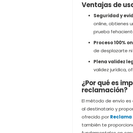
Ventajas de us
Seguridad y evid
online, obtienes 
prueba fehacient
Proceso 100% onl
de desplazarte ni
Plena validez leg
validez jurídica, 
¿Por qué es im
reclamación?
El método de envío es 
al destinatario y propo
ofrecido por
Reclama 
también te proporciona
fundamentales en caso 