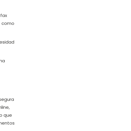
ofax
ve como
cesidad
ena
 segura
line,
no que
ementos