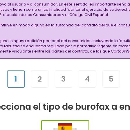
oyo al usuario y al consumidor. En este sentido, es importante señ
vos y tienen como única finalidad facilitar el ejercicio de su derec
rotección de los Consumidores y el Código Civil Español.
i influye en modo alguno en la sustancia del contrato del que el cons
guno, ninguna petición personal del consumidor, incluyendo la facult
sta facultad se encuentra regulada por la normativa vigente en mate
almente vinculantes entre las partes del contrato, de las que CartaS
1
2
3
4
5
cciona el tipo de burofax a e