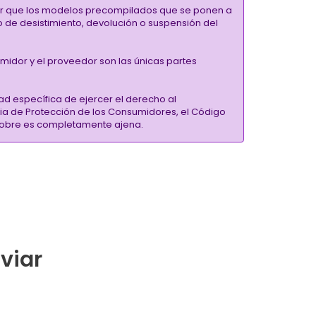
alar que los modelos precompilados que se ponen a
ho de desistimiento, devolución o suspensión del
umidor y el proveedor son las únicas partes
ad específica de ejercer el derecho al
ria de Protección de los Consumidores, el Código
inSobre es completamente ajena.
nviar