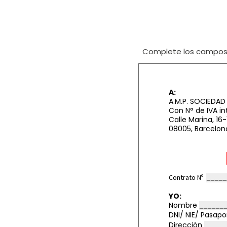
Complete los campos i
A:
A.M.P. SOCIEDAD
Con N° de IVA i
Calle Marina, 16-1
08005, Barcelon
Contrato Nº
YO:
Nombre
DNI/ NIE/ Pasap
Dirección