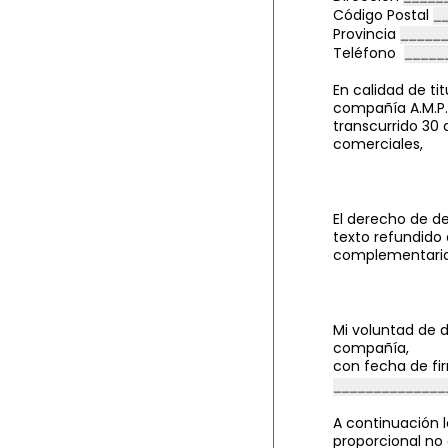
Código Postal
Provincia
Teléfono
En calidad de ti
compañía A.M.P.
transcurrido 30 
comerciales,
El derecho de de
texto refundido 
complementarias,
Mi voluntad de d
compañía,
con fecha de fi
A continuación l
proporcional no