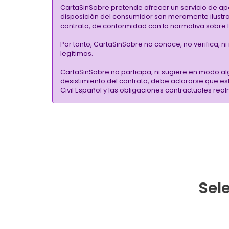
CartaSinSobre pretende ofrecer un servicio de ap
disposición del consumidor son meramente ilustrati
contrato, de conformidad con la normativa sobre P
Por tanto, CartaSinSobre no conoce, no verifica, n
legítimas.
CartaSinSobre no participa, ni sugiere en modo al
desistimiento del contrato, debe aclararse que e
Civil Español y las obligaciones contractuales re
Sele