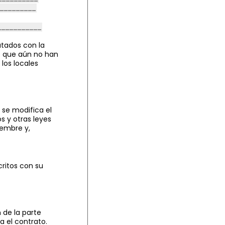
atados con la
o que aún no han
 los locales
 se modifica el
s y otras leyes
iembre y,
critos con su
e
 de la parte
 el contrato.