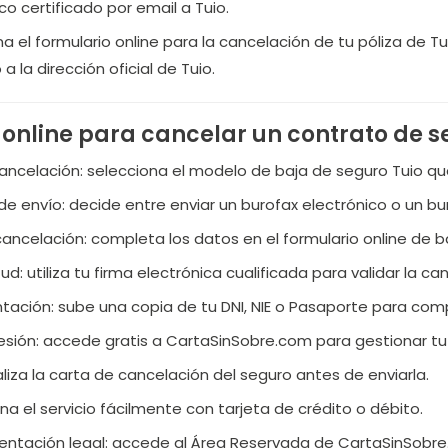
co certificado por email a Tuio.
ena el formulario online para la cancelación de tu póliza de
 la dirección oficial de Tuio.
online para cancelar un contrato de s
cancelación: selecciona el modelo de baja de seguro Tuio qu
de envío: decide entre enviar un burofax electrónico o un b
cancelación: completa los datos en el formulario online de b
itud: utiliza tu firma electrónica cualificada para validar la ca
ación: sube una copia de tu DNI, NIE o Pasaporte para comp
sesión: accede gratis a CartaSinSobre.com para gestionar tu 
ualiza la carta de cancelación del seguro antes de enviarla.
na el servicio fácilmente con tarjeta de crédito o débito.
tación legal: accede al Área Reservada de CartaSinSobre.c