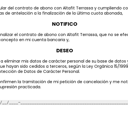
tular del contrato de abono con Altafit Terrassa y cumpliendo co
ías de antelación a la finalización de la última cuota abonada,
NOTIFICO
inalizar el contrato de abono con
Altafit Terrassa,
que no se ef
concepto en mi cuenta bancaria y,
DESEO
a eliminar mis datos de carácter personal de su base de datos
ue hayan sido cedidos a terceros, según la Ley Orgánica 15/1999
otección de Datos de Carácter Personal.
nfirmen la tramitación de mi petición de cancelación y me noti
supresión practicada.