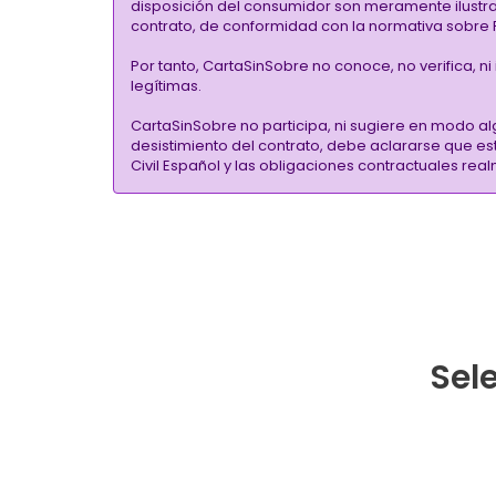
disposición del consumidor son meramente ilustrati
contrato, de conformidad con la normativa sobre P
Por tanto, CartaSinSobre no conoce, no verifica, n
legítimas.
CartaSinSobre no participa, ni sugiere en modo al
desistimiento del contrato, debe aclararse que e
Civil Español y las obligaciones contractuales re
Sele