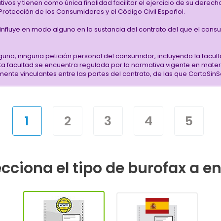
vos y tienen como única finalidad facilitar el ejercicio de su derec
rotección de los Consumidores y el Código Civil Español.
i influye en modo alguno en la sustancia del contrato del que el cons
guno, ninguna petición personal del consumidor, incluyendo la facult
sta facultad se encuentra regulada por la normativa vigente en mate
almente vinculantes entre las partes del contrato, de las que CartaS
1
2
3
4
5
cciona el tipo de burofax a e