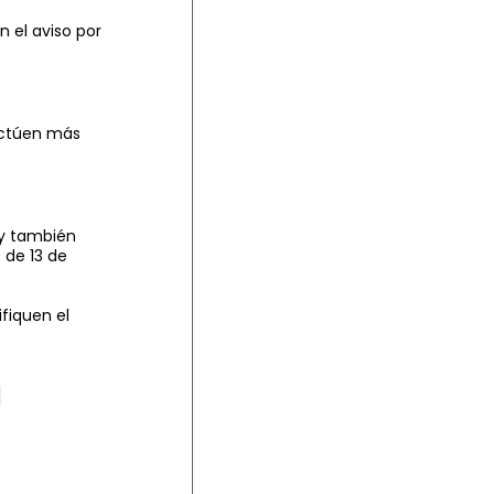
n el aviso por
ectúen más
 y también
 de 13 de
fiquen el