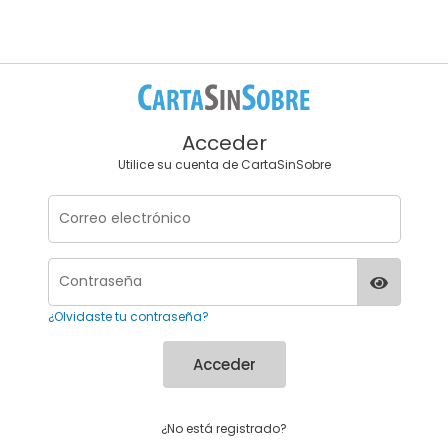
Acceder
Utilice su cuenta de CartaSinSobre
¿Olvidaste tu contraseña?
Acceder
¿No está registrado?