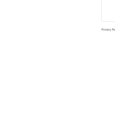
Privacy Po