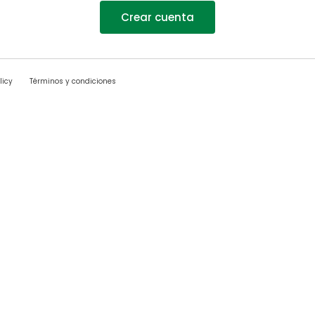
Crear cuenta
licy
Términos y condiciones