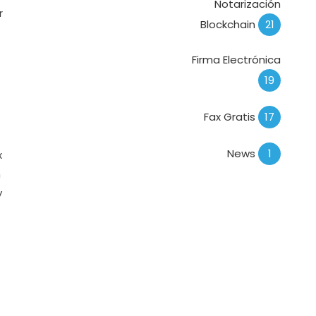
Notarización
r
Blockchain
21
Firma Electrónica
19
Fax Gratis
17
News
1
x
n
y