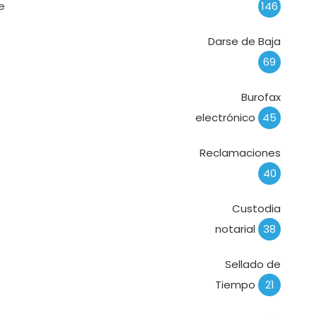
e
146
Darse de Baja
69
Burofax
electrónico
45
Reclamaciones
40
Custodia
notarial
38
Sellado de
Tiempo
21