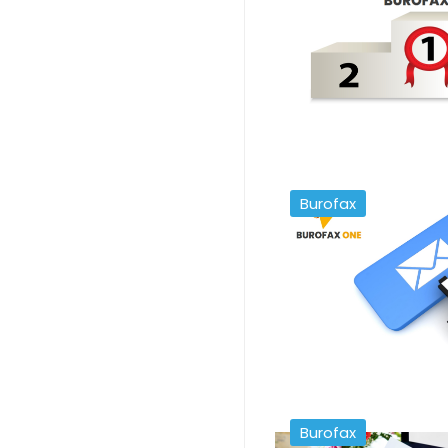
Burofax
Burofax